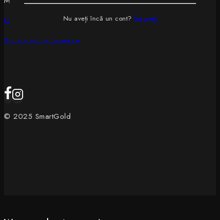
Magurele , Ilfov , Str Bucuresti 197
Nu aveți încă un cont?
Înscrieți
0750405940
contact@SmartGold.ro
© 2025 SmartGold