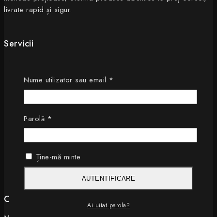
livrate rapid și sigur.
Servicii
Termeni si Conditii
Politica de Confidentialitate
Obligatoriu
Nume utilizator sau email
*
Livrari
Retururi
ANPC
Obligatoriu
Parolă
*
ONPCSB AML&PEP
Ține-mă minte
AUTENTIFICARE
Contact
Ai uitat parola?