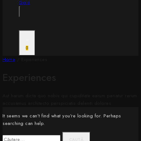
0
Home
/
Experiences
Experiences
Aut harum dicta quo nobis qui cupiditate earum pariatur rerum
accusamus architecto perspiciatis deleniti dolores
It seems we can’t find what you’re looking for. Perhaps
searching can help.
Caută