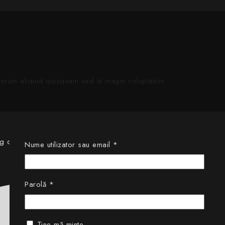
olorum aliquid quisquam sed ut magni voluptatum
ng can help.
Obligatoriu
Nume utilizator sau email
*
Obligatoriu
Parolă
*
Ține-mă minte