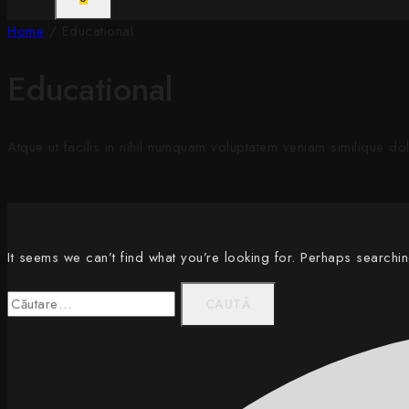
Home
/
Educational
Educational
Atque ut facilis in nihil numquam voluptatem veniam similique d
It seems we can’t find what you’re looking for. Perhaps searchi
Caută
după: