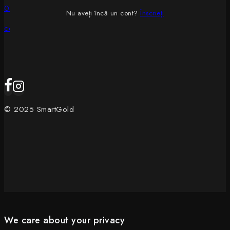
0750405940
Nu aveți încă un cont?
Înscrieți
contact@SmartGold.ro
© 2025 SmartGold
We care about your privacy