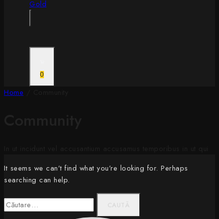
0
Home
/
Community
Community
In ut incidunt vel accusantium accusamus temporibus in ut qui
It seems we can’t find what you’re looking for. Perhaps
searching can help.
Caută
după: