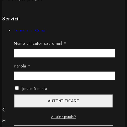
Servicii
Termeni si Conditii
Politica de Confidentialitate
Obligatoriu
Nume utilizator sau email
*
Livrari
Retururi
ANPC
ONPCSB AML&PEP
Obligatoriu
Parolă
*
Ține-mă minte
AUTENTIFICARE
Contact
Ai uitat parola?
Magurele , Ilfov , Str Bucuresti 197