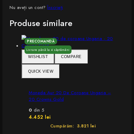
Nu aveți un cont?
Înscrieți
Produse similare
WISHLIST
COMPARE
QUICK VIEW
Moneda Aur 20 De Coroane Ungaria –
20 Crowns Gold
0
din 5
4.452
lei
Cumpărăm:
3.821 lei