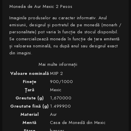
Moneda de Aur Mexic 2 Pesos
Imaginile produselor au caracter informativ. Anul
emisiunii, designul și portretul de pe monedă (monarh /
personalitate) pot varia în funcție de stocul disponibil.
Se comercializează moneda în funcție de țara emitentă
și valoarea nominală, nu după anul sau designul exact
din imagini.
Mai multe informații
Valoare nominală
MXP 2
Fineţe
900/1000
Ţară
Mexic
Greutate (g)
1,670000
Greutate fină (g)
1.499900
Material
Aur
Mentă
Casa de Monedă din Mexic
Stare
bancar