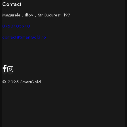
Contact
Magurele , Ilfov , Str Bucuresti 197
0750405940
contact@SmartGold.ro
© 2025 SmartGold