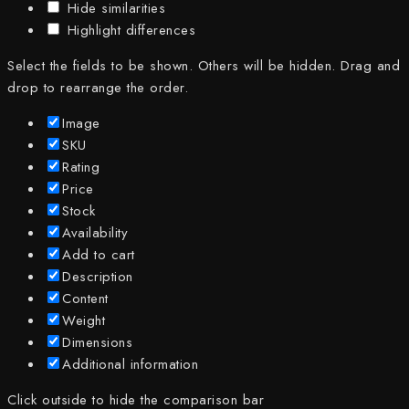
Hide similarities
Highlight differences
Select the fields to be shown. Others will be hidden. Drag and
drop to rearrange the order.
Image
SKU
Rating
Price
Stock
Availability
Add to cart
Description
Content
Weight
Dimensions
Additional information
Click outside to hide the comparison bar