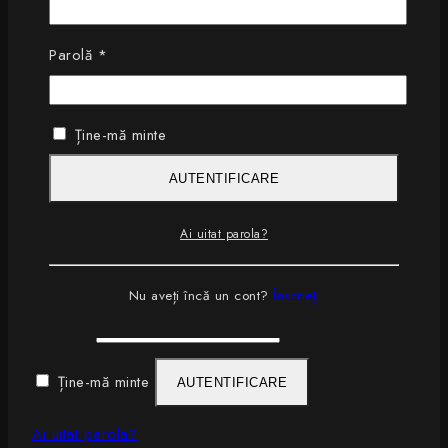
Salvează-mi numele, emailul și site-ul web în acest
navigator pentru data viitoare când o să comentez.
Obligatoriu
Parolă
*
Ține-mă minte
×
AUTENTIFICARE
Login
Ai uitat parola?
Obligatoriu
Nume utilizator sau email
*
Nu aveți încă un cont?
Înscrieți
Obligatoriu
Parolă
*
Ține-mă minte
AUTENTIFICARE
Ai uitat parola?